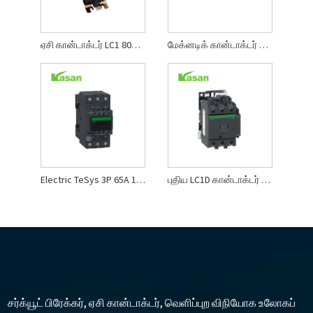
ஏசி கான்டாக்டர் LC1 80A டெலிமெக்கானிக் எலக்ட்ரிக்கல் மேக்னடிக் ஏசி காண்டாக்டர்கள்
மேக்னடிக் கான்டாக்டர் ஜிஎம்சி-40 காண்டாக்டர் ஏசி காண்டாக்டரின் காந்த வகைகள்
Electric TeSys 3P 65A 18.5kW 230V LC1D தொடர்புகள் LC1D65AM7C
புதிய LC1D கான்டாக்டர் LC1-D80 மேக்னடிக் ஏசி காண்டாக்டர்கள்
சர்க்யூட் பிரேக்கர், ஏசி கான்டாக்டர், வெளிப்புற விநியோக உலோகப்