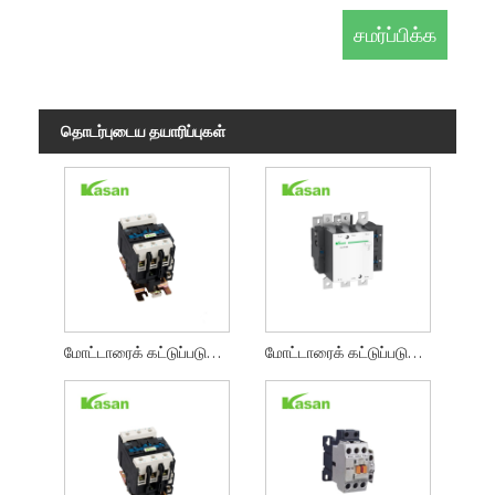
தொடர்புடைய தயாரிப்புகள்
மோட்டாரைக் கட்டுப்படுத்த TeSys LC1-DN எலக்ட்ரிக் ஏசி கான்டாக்டர்கள்
மோட்டாரைக் கட்டுப்படுத்த TeSys LC1-F எலக்ட்ரிக் ஏசி கான்டாக்டர்கள்