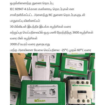
ஒருங்கிணைந்த துணை தொடர்பு
IEC 60947-4-1க்கான கண்ணாடி தொடர்புகள் என
சான்றளிக்கப்பட்ட அனைத்து NC துணை தொடர்புகளுடன்
பாதுகாப்பு விண்ணப்பம்
30 மில்லியன் இயந்திர இயக்க சுழற்சிகள் வரை
சுற்றுப்புற வெப்பநிலையில் ஒரு மணி நேரத்திற்கு 3600 சுழற்சிகள்
வரை மின் சுழற்சிகள்
3000 மீ உயரம் வரை குறையாது
பரந்த அளவிலான வேலை வெப்பநிலை: -25°C முதல் 60°C வரை