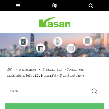
வீடு
>
தயாரிப்புகள்
>
ஏசி கான்டாக்டர்
> மோட்டாரைக்
கட்டுப்படுத்த TeSys LC1-D எலக்ட்ரிக் ஏசி கான்டாக்டர்கள்