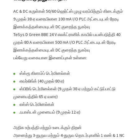
AC & DC சுருள்கள் 50/60 ஹெர்ட்ஸ் முழு வரம்பிற்கும் கிடைக்கும்
9 முதல் 38 ஏ வரையிலான 100 mA I/O PLC அட்டையுடன் நேரடி
இணக்கத்தன்மையுடன் DC குறைந்த நுகர்வு
TeSys D Green BBE 24 V எலக்ட்ரானிக் காயில் பயன்படுத்தி 40
முதல் 80 A வரையிலான 500 mA I/O PLC அட்டையுடன் நேரடி
இணக்கத்தன்மையுடன் DC குறைந்த நுகர்வு
பல்வேறு வகையான இணைப்புகள் உள்ளன:
ஸ்க்ரூ கிளாம்ப் டெர்மினல்கள்
எவர்லிங்க் (40 முதல் 80 ஏ)
ஸ்பிரிங் டெர்மினல்கள் (9 முதல் 38 ஏ மற்றும் கட்டுப்பாட்டு
முனையத்தில் 65 ஏ வரை)
லக்ஸ் டெர்மினல்கள்
ஃபாஸ்டன் முனையம் (9 முதல் 12 ஏ)
அதிக உற்பத்தி மற்றும் உடைக்கும் திறன்
அனைத்து 3-துருவ மற்றும் 4-துருவ தொடர்புகளில் 1 எண் & 1 NC