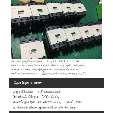
சூடான குறிச்சொற்கள்: TeSys LC1-D Electric Ac
கான்டாக்டர்கள் மோட்டார்ஸ், சீனா, உற்பத்தியாளர்கள்,
சப்ளையர்கள், தொழிற்சாலை, மொத்த விற்பனை,
தனிப்பயனாக்கப்பட்ட, இருப்பு, மலிவான, தள்ளுபடி, CE
தொடர்புடைய வகை
சுற்று பிரிப்பான்
ஏசி கான்டாக்டர்
பிளாஸ்டிக் நீர்ப்புகா சந்திப்பு பெட்டி
வெளிப்புற விநியோக உலோக பெட்டி
வெப்ப ரிலே
தானியங்கி மின்னழுத்த சுவிட்ச் ப்ரொடெக்டர்