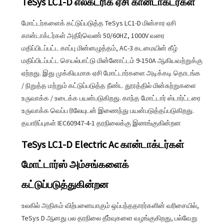
TeSys LC1-D எலக்ட்ரிக் ஏசி கான்டாக்டர்கள்
மோட்டர்களைக் கட்டுப்படுத்த TeSys LC1-D மின்சார ஏசி
கான்டாக்டர்கள் அதிர்வெண் 50/60HZ, 1000V வரை
மதிப்பிடப்பட்ட காப்பு மின்னழுத்தம், AC-3 கடமையின் கீழ்
மதிப்பிடப்பட்ட செயல்பாட்டு மின்னோட்டம் 9-150A ஆகியவற்றுக்கு
ஏற்றது. இது முக்கியமாக ஏசி மோட்டார்களை அடிக்கடி தொடங்க
/ நிறுத்த மற்றும் கட்டுப்படுத்த நீண்ட தூரத்தில் மின்சுற்றுகளை
உருவாக்க / உடைக்க பயன்படுகிறது. காந்த மோட்டார் ஸ்டார்ட்டரை
உருவாக்க வெப்ப ரிலேயுடன் இணைந்து பயன்படுத்தப்படுகிறது.
தயாரிப்புகள் IEC60947-4-1 தரநிலைக்கு இணங்குகின்றன
TeSys LC1-D Electric Ac கான்டாக்டர்கள்
மோட்டார்ஸ் அம்சங்களைக்
கட்டுப்படுத்துகின்றன
உலகில் அதிகம் விற்பனையாகும் ஒப்பந்ததாரர்களின் வரிசையில்,
TeSys D ஆனது பல தரநிலை தீர்வுகளை வழங்குகிறது, பல்வேறு