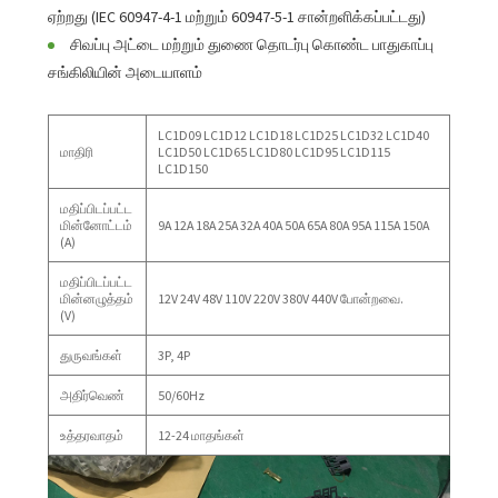
ஏற்றது (IEC 60947-4-1 மற்றும் 60947-5-1 சான்றளிக்கப்பட்டது)
சிவப்பு அட்டை மற்றும் துணை தொடர்பு கொண்ட பாதுகாப்பு
சங்கிலியின் அடையாளம்
LC1D09 LC1D12 LC1D18 LC1D25 LC1D32 LC1D40
மாதிரி
LC1D50 LC1D65 LC1D80 LC1D95 LC1D115
LC1D150
மதிப்பிடப்பட்ட
மின்னோட்டம்
9A 12A 18A 25A 32A 40A 50A 65A 80A 95A 115A 150A
(A)
மதிப்பிடப்பட்ட
மின்னழுத்தம்
12V 24V 48V 110V 220V 380V 440V போன்றவை.
(V)
துருவங்கள்
3P, 4P
அதிர்வெண்
50/60Hz
உத்தரவாதம்
12-24 மாதங்கள்