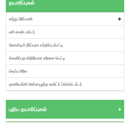
தயாரிப்புகள்
சுற்று பிரிப்பான்
ஏசி கான்டாக்டர்
பிளாஸ்டிக் நீர்ப்புகா சந்திப்பு பெட்டி
வெளிப்புற விநியோக உலோக பெட்டி
வெப்ப ரிலே
தானியங்கி மின்னழுத்த சுவிட்ச் ப்ரொடெக்டர்
புதிய தயாரிப்புகள்